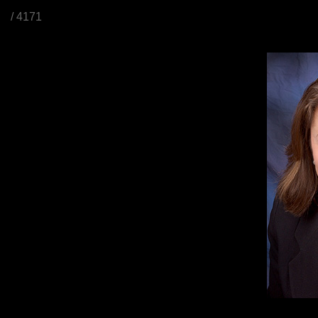
/ 4171